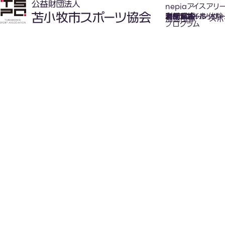
nepiaアイスアリ
氷上スポーツ体験
お知らせ
スケジュール
フロアガイド
利用案内
利用料金
カジュアルホッケ
アクセス
加盟団体
スポ
プログラム
New