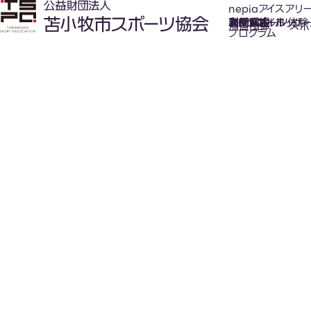
nepiaアイスアリ
氷上スポーツ体験
お知らせ
スケジュール
フロアガイド
利用案内
利用料金
カジュアルホッケ
アクセス
加盟団体
スポ
プログラム
New