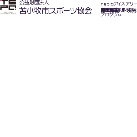
nepiaアイスアリ
氷上スポーツ体験
お知らせ
スケジュール
フロアガイド
利用案内
利用料金
カジュアルホッケ
アクセス
加盟団体
スポ
プログラム
New