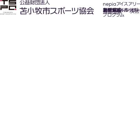
nepiaアイスアリ
氷上スポーツ体験
お知らせ
スケジュール
フロアガイド
利用案内
利用料金
カジュアルホッケ
アクセス
加盟団体
スポ
プログラム
New