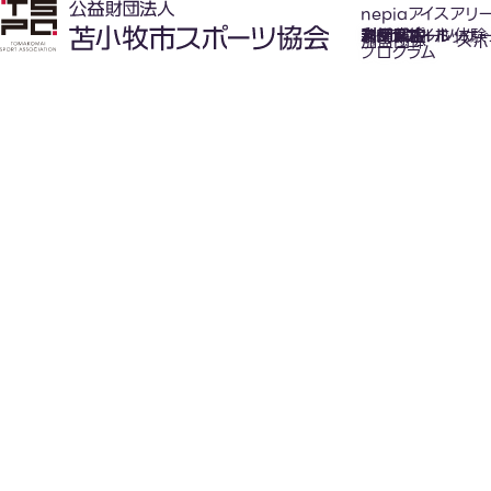
nepiaアイスアリ
氷上スポーツ体験
お知らせ
スケジュール
フロアガイド
利用案内
利用料金
カジュアルホッケ
アクセス
加盟団体
スポ
プログラム
New