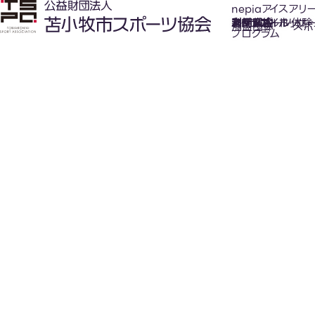
nepiaアイスアリ
氷上スポーツ体験
お知らせ
スケジュール
フロアガイド
利用案内
利用料金
カジュアルホッケ
アクセス
加盟団体
スポ
プログラム
New