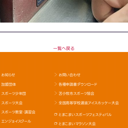
一覧へ戻る
お知らせ
お問い合わせ
加盟団体
各種申請書ダウンロード
スポーツ少年団
苫小牧市スポーツ協会
スポーツ大会
全国高等学校選抜アイスホッケー大会
スポーツ教室･講習会
とまこまいスポーツフェスティバル
エンジョイスクール
とまこまいマラソン大会