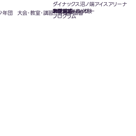
ダイナックス沼ノ端アイスアリーナ
氷上スポーツ体験
お知らせ
スケジュール
フロアガイド
利用案内
利用料金
カジュアルホッケー
アクセス
少年団
大会･教室･講習
各種申請書
プログラム
お知らせ
News