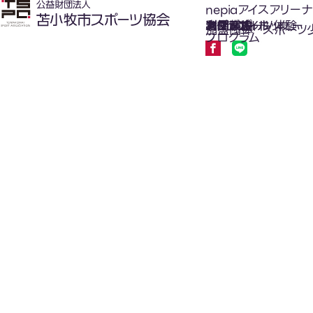
nepiaアイスアリーナ
氷上スポーツ体験
お知らせ
スケジュール
フロアガイド
利用案内
利用料金
カジュアルホッケー
アクセス
加盟団体
スポーツ
プログラム