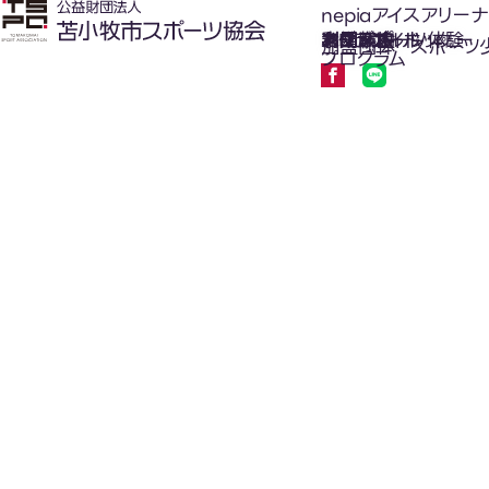
nepiaアイスアリーナ
氷上スポーツ体験
お知らせ
スケジュール
フロアガイド
利用案内
利用料金
カジュアルホッケー
アクセス
加盟団体
スポーツ
プログラム