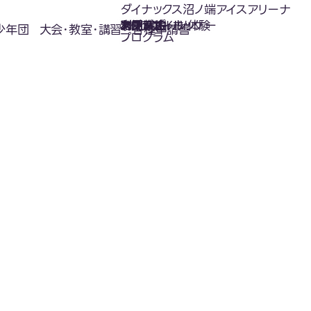
ダイナックス沼ノ端アイスアリーナ
氷上スポーツ体験
お知らせ
スケジュール
フロアガイド
利用案内
利用料金
カジュアルホッケー
アクセス
少年団
大会･教室･講習
各種申請書
プログラム
お知らせ
News