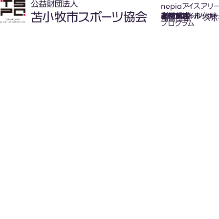
nepiaアイスアリ
氷上スポーツ体験
お知らせ
スケジュール
フロアガイド
利用案内
利用料金
カジュアルホッケ
アクセス
加盟団体
スポ
プログラム
New