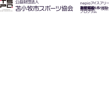
nepiaアイスアリ
氷上スポーツ体験
お知らせ
スケジュール
フロアガイド
利用案内
利用料金
カジュアルホッケ
アクセス
加盟団体
スポ
プログラム
New