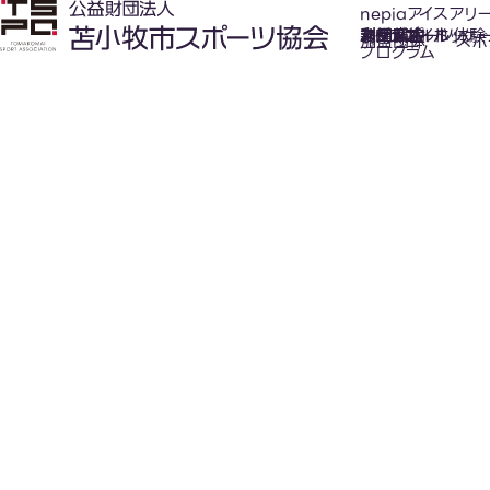
nepiaアイスアリ
氷上スポーツ体験
お知らせ
スケジュール
フロアガイド
利用案内
利用料金
カジュアルホッケ
アクセス
加盟団体
スポ
プログラム
New