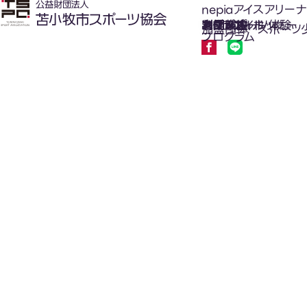
nepiaアイスアリーナ
氷上スポーツ体験
お知らせ
スケジュール
フロアガイド
利用案内
利用料金
カジュアルホッケー
アクセス
加盟団体
スポーツ
プログラム