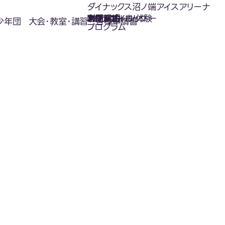
ダイナックス沼ノ端アイスアリーナ
氷上スポーツ体験
お知らせ
スケジュール
フロアガイド
利用案内
利用料金
カジュアルホッケー
アクセス
少年団
大会･教室･講習
各種申請書
プログラム
お知らせ
News