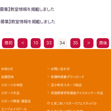
月募集】教室情報を掲載しました
月募集】教室情報を掲載しました
最初
＜
10
33
34
35
＞
最後
お知らせ
お問い合わせ
加盟団体
各種申請書ダウンロード
スポーツ少年団
苫小牧市スポーツ協会
スポーツ大会
全国高等学校選抜アイスホッケー大会
スポーツ教室･講習会
とまこまいスポーツフェスティバル
エンジョイスクール