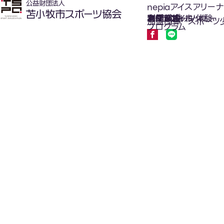
nepiaアイスアリーナ
氷上スポーツ体験
お知らせ
スケジュール
フロアガイド
利用案内
利用料金
カジュアルホッケー
アクセス
加盟団体
スポーツ
プログラム