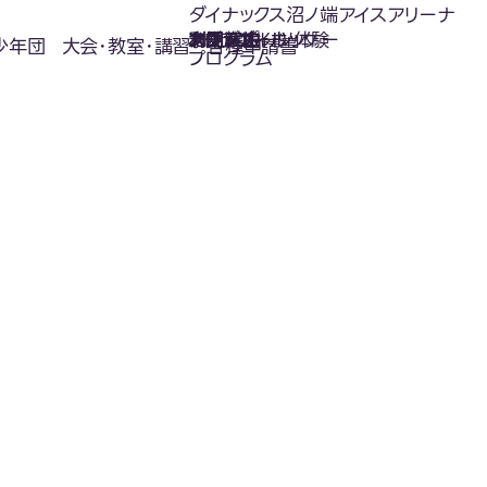
ダイナックス沼ノ端アイスアリーナ
氷上スポーツ体験
お知らせ
スケジュール
フロアガイド
利用案内
利用料金
カジュアルホッケー
アクセス
少年団
大会･教室･講習
各種申請書
プログラム
お知らせ
News