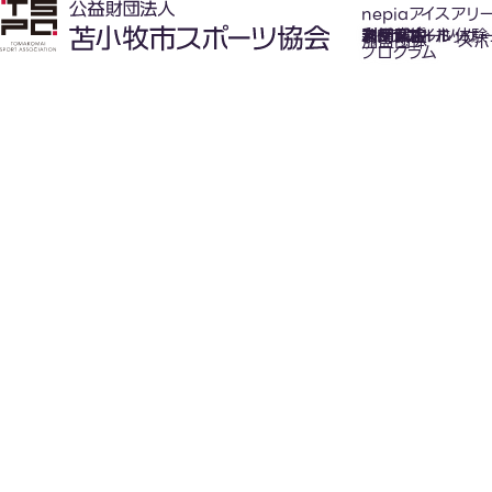
nepiaアイスアリ
氷上スポーツ体験
お知らせ
スケジュール
フロアガイド
利用案内
利用料金
カジュアルホッケ
アクセス
加盟団体
スポ
プログラム
New