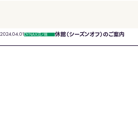
休館（シーズンオフ）のご案内
2024.04.01
DYNAX沼ノ端