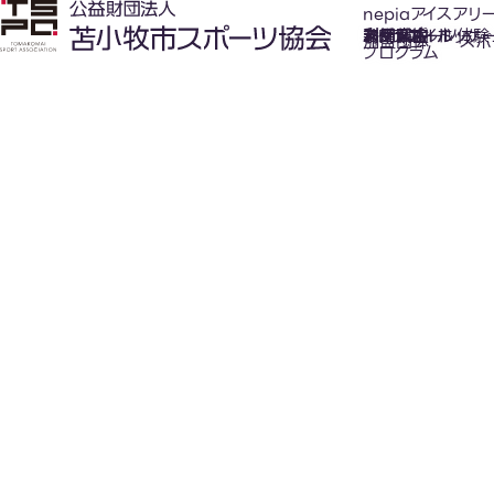
nepiaアイスアリ
氷上スポーツ体験
お知らせ
スケジュール
フロアガイド
利用案内
利用料金
カジュアルホッケ
アクセス
加盟団体
スポ
プログラム
New