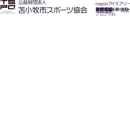
nepiaアイスアリ
氷上スポーツ体験
お知らせ
スケジュール
フロアガイド
利用案内
利用料金
カジュアルホッケ
アクセス
加盟団体
スポ
プログラム
New