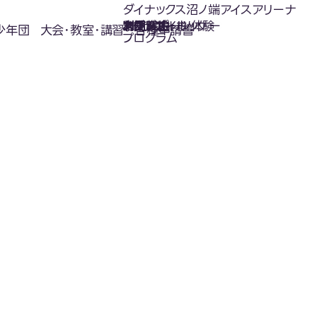
ダイナックス沼ノ端アイスアリーナ
氷上スポーツ体験
お知らせ
スケジュール
フロアガイド
利用案内
利用料金
カジュアルホッケー
アクセス
少年団
大会･教室･講習
各種申請書
プログラム
お知らせ
News