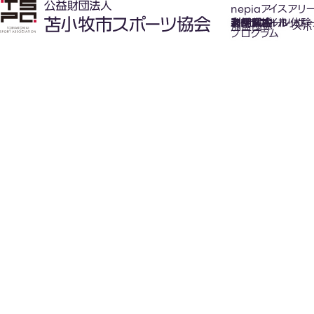
nepiaアイスアリ
氷上スポーツ体験
お知らせ
スケジュール
フロアガイド
利用案内
利用料金
カジュアルホッケ
アクセス
加盟団体
スポ
プログラム
New