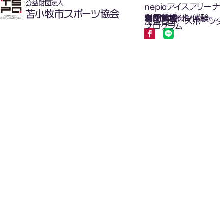
nepiaアイスアリーナ
氷上スポーツ体験
お知らせ
スケジュール
フロアガイド
利用案内
利用料金
カジュアルホッケー
アクセス
加盟団体
スポーツ
プログラム