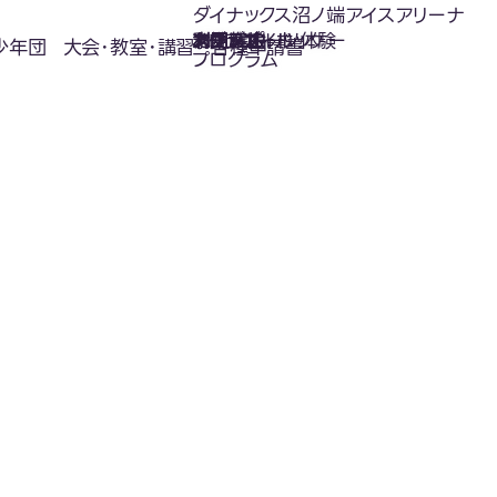
ダイナックス沼ノ端アイスアリーナ
氷上スポーツ体験
お知らせ
スケジュール
フロアガイド
利用案内
利用料金
カジュアルホッケー
アクセス
少年団
大会･教室･講習
各種申請書
プログラム
お知らせ
News