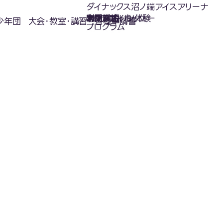
ダイナックス沼ノ端アイスアリーナ
氷上スポーツ体験
お知らせ
スケジュール
フロアガイド
利用案内
利用料金
カジュアルホッケー
アクセス
少年団
大会･教室･講習
各種申請書
プログラム
お知らせ
News