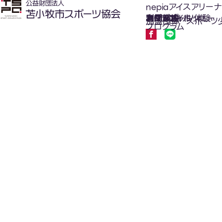
nepiaアイスアリーナ
氷上スポーツ体験
お知らせ
スケジュール
フロアガイド
利用案内
利用料金
カジュアルホッケー
アクセス
加盟団体
スポーツ
プログラム