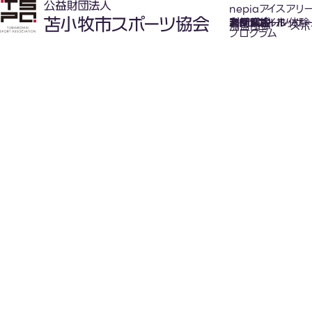
nepiaアイスアリ
氷上スポーツ体験
お知らせ
スケジュール
フロアガイド
利用案内
利用料金
カジュアルホッケ
アクセス
加盟団体
スポ
プログラム
New