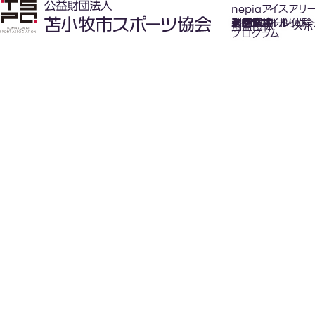
nepiaアイスアリ
氷上スポーツ体験
お知らせ
スケジュール
フロアガイド
利用案内
利用料金
カジュアルホッケ
アクセス
加盟団体
スポ
プログラム
New