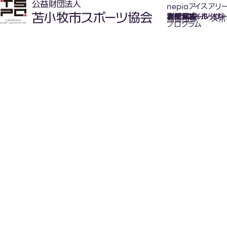
nepiaアイスアリ
氷上スポーツ体験
お知らせ
スケジュール
フロアガイド
利用案内
利用料金
カジュアルホッケ
アクセス
加盟団体
スポ
プログラム
New