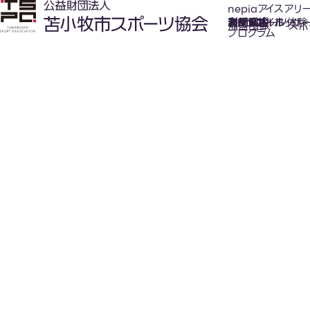
nepiaアイスアリ
氷上スポーツ体験
お知らせ
スケジュール
フロアガイド
利用案内
利用料金
カジュアルホッケ
アクセス
加盟団体
スポ
プログラム
New