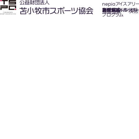
nepiaアイスアリ
氷上スポーツ体験
お知らせ
スケジュール
フロアガイド
利用案内
利用料金
カジュアルホッケ
アクセス
加盟団体
スポ
プログラム
New