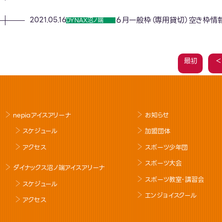
６月一般枠（専用貸切）空き枠情
2021.05.16
DYNAX沼ノ端
最初
＜
nepiaアイスアリーナ
お知らせ
スケジュール
加盟団体
アクセス
スポーツ少年団
スポーツ大会
ダイナックス沼ノ端アイスアリーナ
スポーツ教室･講習会
スケジュール
エンジョイスクール
アクセス