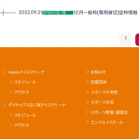
10月一般枠(専用貸切)空枠情報
2022.09.21
DYNAX沼ノ端
1
nepiaアイスアリーナ
お知らせ
スケジュール
加盟団体
アクセス
スポーツ少年団
スポーツ大会
ダイナックス沼ノ端アイスアリーナ
スポーツ教室･講習会
スケジュール
エンジョイスクール
アクセス