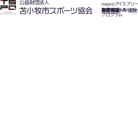
nepiaアイスアリ
氷上スポーツ体験
お知らせ
スケジュール
フロアガイド
利用案内
利用料金
カジュアルホッケ
アクセス
加盟団体
スポ
プログラム
New