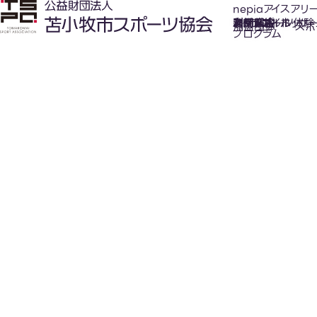
nepiaアイスアリ
氷上スポーツ体験
お知らせ
スケジュール
フロアガイド
利用案内
利用料金
カジュアルホッケ
アクセス
加盟団体
スポ
プログラム
New