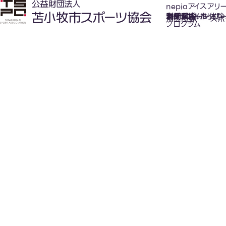
nepiaアイスアリ
氷上スポーツ体験
お知らせ
スケジュール
フロアガイド
利用案内
利用料金
カジュアルホッケ
アクセス
加盟団体
スポ
プログラム
New