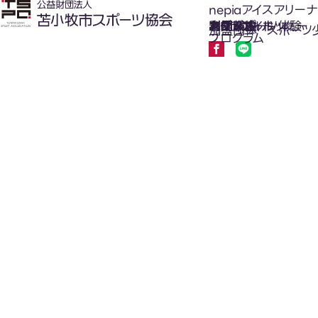
nepiaアイスアリーナ
氷上スポーツ体験
お知らせ
スケジュール
フロアガイド
利用案内
利用料金
カジュアルホッケー
アクセス
加盟団体
スポーツ
プログラム