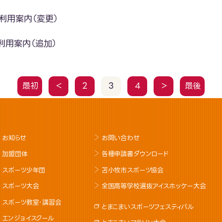
利用案内（変更）
利用案内（追加）
最初
＜
2
3
4
＞
最後
お知らせ
お問い合わせ
加盟団体
各種申請書ダウンロード
スポーツ少年団
苫小牧市スポーツ協会
スポーツ大会
全国高等学校選抜アイスホッケー大会
スポーツ教室･講習会
とまこまいスポーツフェスティバル
エンジョイスクール