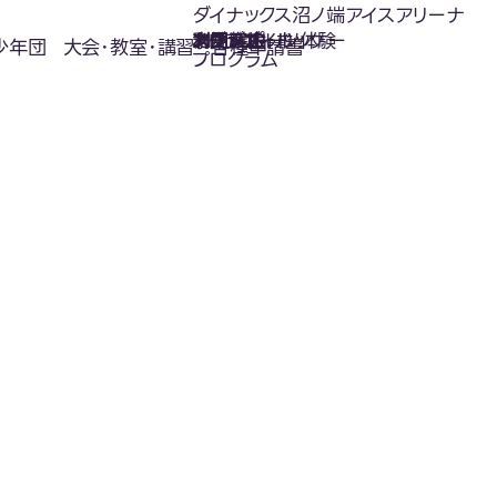
ダイナックス沼ノ端アイスアリーナ
氷上スポーツ体験
お知らせ
スケジュール
フロアガイド
利用案内
利用料金
カジュアルホッケー
アクセス
少年団
大会･教室･講習
各種申請書
プログラム
お知らせ
News