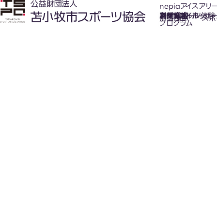
nepiaアイスアリ
氷上スポーツ体験
お知らせ
スケジュール
フロアガイド
利用案内
利用料金
カジュアルホッケ
アクセス
加盟団体
スポ
プログラム
New